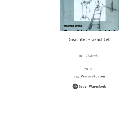
Geachtet – Geächtet
inkl. 7 % MwSt.
20,00
€
zzgl.
Versandkosten
In den Warenkorb