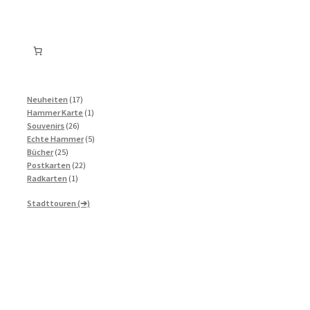
17
Neuheiten
17
Produkte
1
Hammer Karte
1
26
Produkt
Souvenirs
26
Produkte
5
Echte Hammer
5
25
Produkte
Bücher
25
Produkte
22
Postkarten
22
1
Produkte
Radkarten
1
Produkt
Stadttouren (➔)