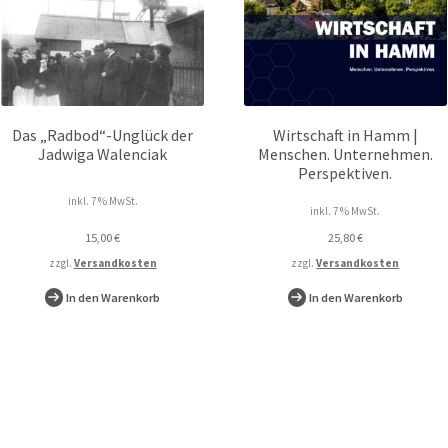
Das „Radbod“-Unglück der
Wirtschaft in Hamm |
Jadwiga Walenciak
Menschen. Unternehmen.
Perspektiven.
inkl. 7 % MwSt.
inkl. 7 % MwSt.
15,00
€
25,80
€
zzgl.
Versandkosten
zzgl.
Versandkosten
In den Warenkorb
In den Warenkorb