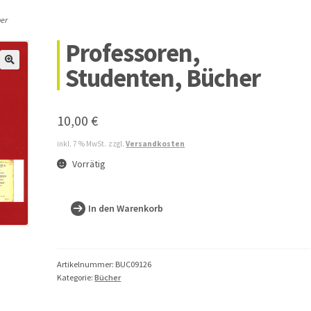
her
Professoren,
Studenten, Bücher
10,00
€
inkl. 7 % MwSt.
zzgl.
Versandkosten
Vorrätig
Professoren,
In den Warenkorb
Studenten,
Bücher
Menge
Artikelnummer:
BUC09126
Kategorie:
Bücher