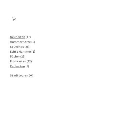
17
Neuheiten
17
Produkte
1
Hammer Karte
1
26
Produkt
Souvenirs
26
Produkte
5
Echte Hammer
5
25
Produkte
Bücher
25
Produkte
22
Postkarten
22
1
Produkte
Radkarten
1
Produkt
Stadttouren (➔)