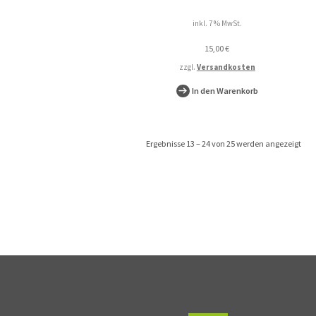
inkl. 7 % MwSt.
15,00
€
zzgl.
Versandkosten
In den Warenkorb
Nac
Ergebnisse 13 – 24 von 25 werden angezeigt
Beli
sorti