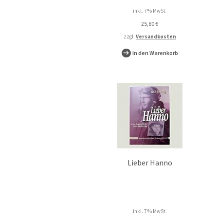
inkl. 7 % MwSt.
25,80
€
zzgl.
Versandkosten
In den Warenkorb
Lieber Hanno
inkl. 7 % MwSt.