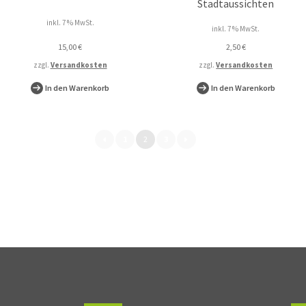
Stadtaussichten
inkl. 7 % MwSt.
inkl. 7 % MwSt.
15,00
€
2,50
€
zzgl.
Versandkosten
zzgl.
Versandkosten
In den Warenkorb
In den Warenkorb
h
1
2
3
ebtheit
ert