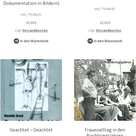
Dokumentation in Bildern)
inkl. 7 % MwSt.
inkl. 7 % MwSt.
20,00
€
10,00
€
zzgl.
Versandkosten
zzgl.
Versandkosten
In den Warenkorb
In den Warenkorb
Geachtet – Geächtet
Frauenalltag in den
Nachkriegsjahren