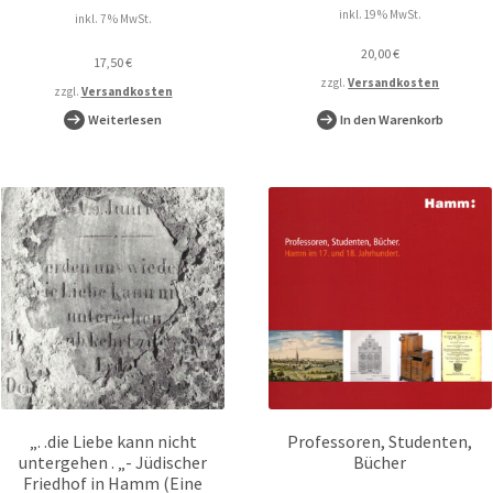
inkl. 19 % MwSt.
inkl. 7 % MwSt.
20,00
€
17,50
€
zzgl.
Versandkosten
zzgl.
Versandkosten
Weiterlesen
In den Warenkorb
„. .die Liebe kann nicht
Professoren, Studenten,
untergehen . „- Jüdischer
Bücher
Friedhof in Hamm (Eine