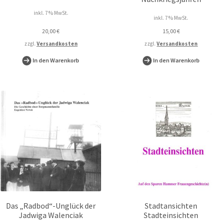
inkl. 7 % MwSt.
inkl. 7 % MwSt.
20,00
€
15,00
€
zzgl.
Versandkosten
zzgl.
Versandkosten
In den Warenkorb
In den Warenkorb
Das „Radbod“-Unglück der
Stadtansichten
Jadwiga Walenciak
Stadteinsichten